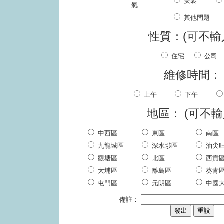
安裝
氣
其他問題
性質：(可不輸
住宅
公司
維修時間：
上午
下午
地區：
(可不輸
中西區
東區
南區
九龍城區
深水埗區
油尖
觀塘區
北區
西貢
大埔區
離島區
葵青
屯門區
元朗區
中國
備註：