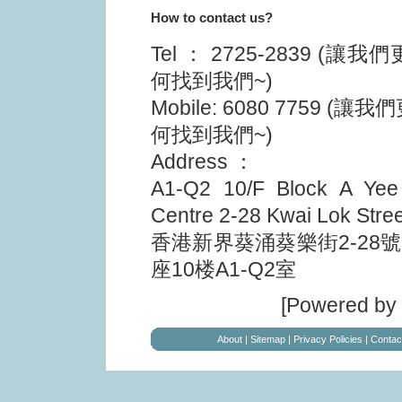
How to contact us?
Tel ： 2725-2839 (
何找到我們~)
Mobile: 6080 7759 
何找到我們~)
Address ：
A1-Q2 10/F Block A Yee 
Centre 2-28 Kwai Lok Stree
香港新界葵涌葵樂街2-28
座10楼A1-Q2室
[Powered by
About
|
Sitemap
|
Privacy Policies
|
Contac