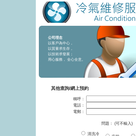
公司理念
以客戶為中心，
以質量求生存，
以技術求發展；
用心服務， 全心全意。
其他查詢/網上預約
稱呼：
電話：
電郵：
問題：
(可不輸入)
清洗冷