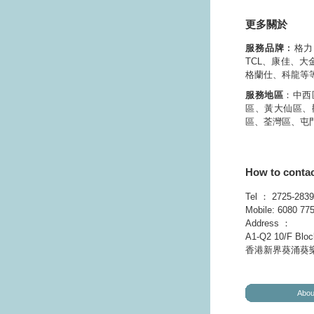
更多關於
服務品牌
︰格力
TCL、康佳、
格蘭仕、科龍等
服務地區
：中西
區、黃大仙區、
區、荃灣區、屯
How to conta
Tel ： 2725
Mobile: 60
Address ：
A1-Q2 10/F Block
香港新界葵涌葵樂街
Abou