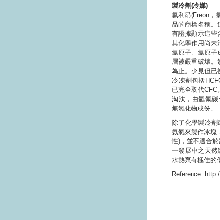
製冷劑(冷媒)
氟利昂(Freo
品的商標名稱。
有證據顯示這些
其化學作用尚未
氯原子。氯原子
層被嚴重破壞。
為止。少見但已被
冷凍劑包括HCFC 
已完全取代CFC。而
淘汰，由氫氟碳化物(h
無氯化物成份。
除了化學製冷劑
氨氣來製作冰塊
性)，並不適合
一發展中之天然
水熱泵有極佳的
Reference: http: