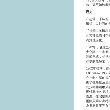
1的優良設備（
義，遠不如地處
歷史
在超過一千年前
風桿，以外面的
19世紀，英國科學
化某種氣體可以
流於理論化。
1842年，佛羅里
央空調。一名新澤西
調節系統，並把
涼快的先驅之一
1902年後期，
亞(1876年-1
亦控制空氣的濕
供了低熱度及濕
的技術開始用於
應付激增的需求
適度。住宅空調系
爾蘭貝爾法斯特
為世界首座設有