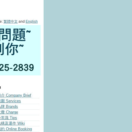
e:
繁體中文
and
English
u
 Company Brief
 Services
 Brands
 Charge
常識 Tips
構及運作 Wiki
 Online Booking