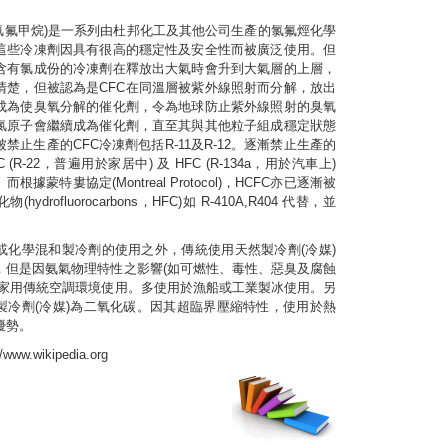
n，氯氟甲烷)是一系列由杜邦化工及其他公司生產的氯氟烴化學
這些冷凍劑因具有很高的穩定性及安全性而被廣泛使用。但
含有氯成份的冷凍劑在釋放出大氣時會升到大氣層的上層，
清楚，但被認為是CFC在同溫層被紫外線照射而分解，放出
成為使臭氧分解的催化劑，令為地球防止紫外線照射的臭氧
氯原子會繼續成為催化劑，直至其與其他粒子組成穩定狀態
禁止生產的CFC冷凍劑包括R-11及R-12。逐漸禁止生產的
(R-22，普遍用於家居中) 及 HFC (R-134a，用於汽車上)
根據蒙特婁協定(Montreal Protocol)，HCFC亦已逐漸被
ydrofluorocarbons，HFC)如 R-410A,R404 代替，並
或化學混和製冷劑的使用之外，傳統使用天然製冷劑(冷媒)
，但是因氨氣物理特性之影響(如可燃性、毒性、惡臭及腐蝕
於家用傳統空調環境使用。多使用於漁船或工業製冰使用。另
製冷劑(冷媒)為二氧化碳。因其超臨界壓縮特性，使用於熱
優勢。
//www.wikipedia.org