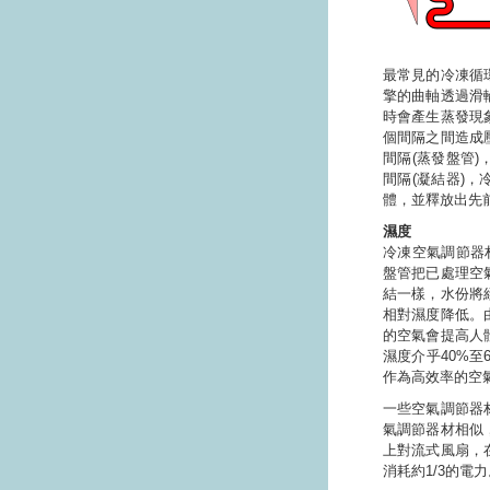
最常見的冷凍循
擎的曲軸透過滑
時會產生蒸發現
個間隔之間造成
間隔(蒸發盤管
間隔(凝結器)
體，並釋放出先
濕度
冷凍空氣調節器
盤管把已處理空
結一樣，水份將
相對濕度降低。
的空氣會提高人
濕度介乎40%
作為高效率的空
一些空氣調節器
氣調節器材相似
上對流式風扇，
消耗約1/3的