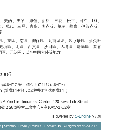
、美的、美的、海信、新科、三菱、松下、日立、LG、
大金、現代、三星、志高、奧克斯、華凌、華寶、伊萊克斯、
等
區、東區、南區、灣仔區、九龍城區、深水埗區、油尖旺
觀塘區、北區、西貢區、沙田區、大埔區、離島區、葵青
門區、元朗區，以至中國大陸等地方~~
ct us?
-2839 (讓我們更好，請說明從何找到我們~)
80 7759 (讓我們更好，請說明從何找到我們~)
 A Yee Lim Industrial Centre 2-28 Kwai Lok Street
2-28號裕林工業中心A座10楼A1-Q2室
[Powered by
S-Engine
V7.9]
t
|
Sitemap
|
Privacy Policies
|
Contact Us
| All rights reserved 2009