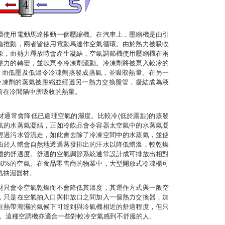
環使用電動馬達推動一個壓縮機。在汽車上，壓縮機是由引
輪推動，兩者皆使用電動馬達作空氣循環。由於熱力被吸收
象，而熱力釋放時會產生凝結，空氣調節機使用壓縮機在兩
壓力的轉變，並以泵令冷凍劑流動。冷凍劑將被泵入較冷的
)，而低壓及低溫令冷凍劑蒸發成蒸氣，並吸取熱量。在另一
，冷凍劑的蒸氣被壓縮並經過另一熱力交換盤管，凝結成為液
前在冷間隔中所吸收的熱量。
材通常會降低已處理空氣的濕度。比較冷(低於露點)的蒸發
氣的水蒸氣凝結，正如冷飲品會令容器太空氣中的水蒸氣凝
經過污水管流走，如此會去除了冷凍空間中的水蒸氣，並使
由於人體會自然地透過蒸發排出的汗水以降低體溫，較乾燥
體的舒適度。舒適的空氣調節系統通常設計成可排放出相對
至60%的空氣。在食品零售商的物業中，大型開放式冷凍櫃可
氣抽濕器材。
材只會令空氣乾燥而不會降低其溫度，其運作方式與一般空
，只是在空氣抽入口與排放口之間加入一個熱力交換器，加
在熱帶潮濕的氣候下可達到與冷氣機相近的舒適程度，但只
電力。這種空調機亦適合一些對較冷空氣感到不舒服的人。