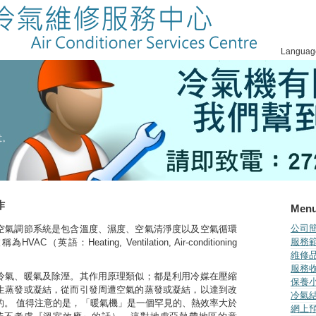
Languag
意。
作
Men
公司簡介
空氣調節系統是包含溫度、濕度、空氣清淨度以及空氣循環
服務範圍
C（英語：Heating, Ventilation, Air-conditioning
維修品牌
服務收費
冷氣、暖氣及除溼。其作用原理類似；都是利用冷媒在壓縮
保養小
生蒸發或凝結，從而引發周遭空氣的蒸發或凝結，以達到改
冷氣結
的。 值得注意的是，「暖氣機」是一個罕見的、熱效率大於
網上預約