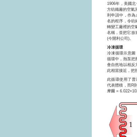
1906年，美國北
方紡織廠的空氣濕
利申請中，作為水調
名的程序，令紡
轉變工廠裡的空
名稱，並把它放
(今開利公司)。
冷凍循環
冷凍循環示意圖：1
循環中，熱泵把
會自然地以相反
此相當接近，把
此循環使用了普適氣體
代表體積，而R則
摩爾 = 6.022×1