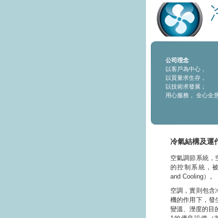
公司理念
以客戶為中心，
以質量求生存，
以技術求發展；
用心服務， 全心全
冷氣結構及運
空氣調節系統，
的控制系統，被稱為HVA
and Cooling）。
空調，實則包含
機的作用下，發
變溫、溼度的目