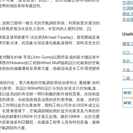
若不考慮『溫室效應』的話）。這對地處亞熱帶地區的意
空调回收
溫帶的地區來得有建設性。
空调轉移
聯絡方法
其他查詢
，波斯已發明一種古式的空氣調節系統，利用裝置於屋頂的
自然風穿過涼水並吹入室內，令室內的人感到涼快。[1]
Usefu
家及發明家麥可·法拉第(Michael Faraday)，發現壓縮及液
將空氣冷凍，此現象出現在液化氨氣蒸發時，當時其意念仍
機電工程
日立- 
達州醫生約翰·哥里(John Gorrie)以壓所落成的新大樓設有中
美的
-
州Hoboken的工程師Alfred Wolff協助設計此嶄新的空氣
技術由紡織廠遷移至商業大廈，他被認為是令工作環境變得
大金
-
。
三菱
-
首個現代化，電力推動的空氣調節系統由韋利士·夏維蘭·加利
950年)發明。其設計與Wolff的設計分別在於並非只控制氣溫，
度以提高紐約布克林一間印刷廠的製作過程質素。此技術提
度的環境，令紙張面積及油墨的排列更準確。其後，加利亞
在工作間以提升生產效率，開利工程公司亦在1915年成立以
。在逐漸發展下，空氣調節開始用於提升在家居及汽車的舒
統的銷量到1950年代才真正起飛。建於1906年，位於北愛
的皇家維多利亞醫院，在建築工程學上具有特別意義，被稱
空氣調節的大廈。