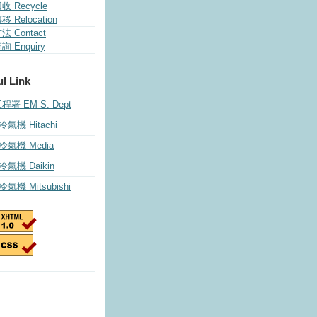
 Recycle
 Relocation
 Contact
 Enquiry
l Link
署 EM S. Dept
冷氣機 Hitachi
 冷氣機 Media
 冷氣機 Daikin
冷氣機 Mitsubishi