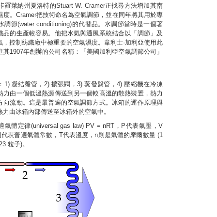
卡羅萊納州夏洛特的Stuart W. Cramer正找尋方法增加其南
度。Cramer把技術命名為空氣調節，並在同年將其用於專
節(water conditioning)的代替品。水調節當時是一個著
織品的生產較容易。他把水氣與通風系統結合以「調節」及
氣，控制紡織廠中極重要的空氣濕度。韋利士·加利亞使用此
進其1907年創辦的公司名稱：「美國加利亞空氣調節公司」
) 凝結盤管，2) 擴張閥，3) 蒸發盤管，4) 壓縮機在冷凍
熱力由一個低溫熱源傳送到另一個較高溫的散熱裝置，熱力
方向流動。這是最普遍的空氣調節方式。冰箱的運作原理與
熱力由冰箱內部傳送至冰箱外的空氣中。
定律(universal gas law) PV = nRT，P代表氣壓，V
代表普適氣體常數，T代表溫度，n則是氣體的摩爾數量 (1
023 粒子)。